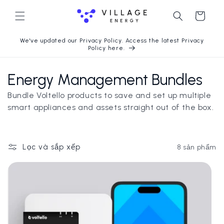
Chuyển
Giỏ
đến nội
dung
hàng
We've updated our Privacy Policy. Access the latest Privacy
Policy here.
B
Energy Management Bundles
ộ
Bundle Voltello products to save and set up multiple
smart appliances and assets straight out of the box.
s
ư
Lọc và sắp xếp
8 sản phẩm
u
t
ậ
p