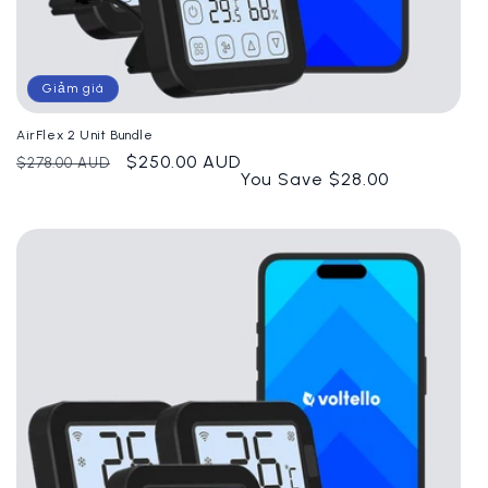
Giảm giá
AirFlex 2 Unit Bundle
Giá
Giá
$250.00 AUD
$278.00 AUD
You Save $28.00
thông
ưu
thường
đãi