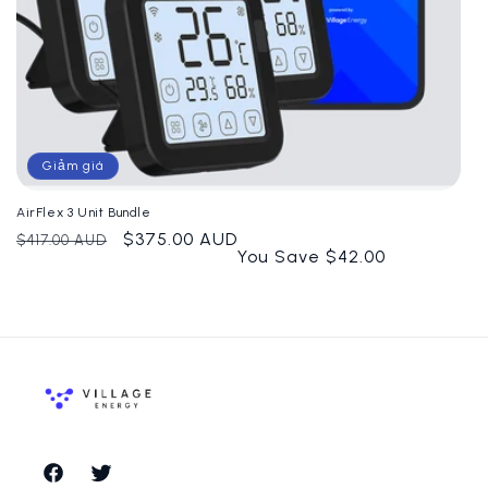
Giảm giá
AirFlex 3 Unit Bundle
Giá
Giá
$375.00 AUD
$417.00 AUD
You Save $42.00
thông
ưu
thường
đãi
Facebook
Twitter