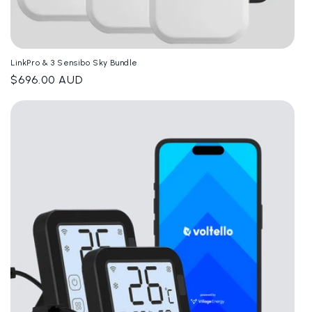
LinkPro & 3 Sensibo Sky Bundle
Giá
$696.00 AUD
thông
thường