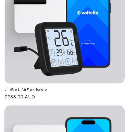
:
LinkPro & AirFlex Bundle
Giá
$388.00 AUD
thông
thường