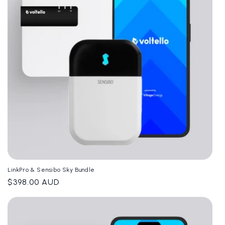
LinkPro & Sensibo Sky Bundle
Giá
$398.00 AUD
thông
thường