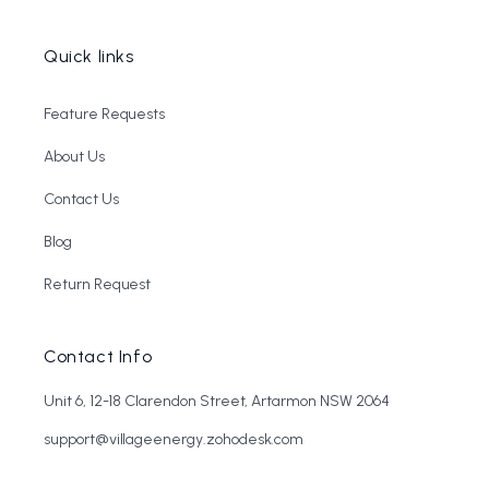
Quick links
Feature Requests
About Us
Contact Us
Blog
Return Request
Contact Info
Unit 6, 12-18 Clarendon Street, Artarmon NSW 2064
support@villageenergy.zohodesk.com