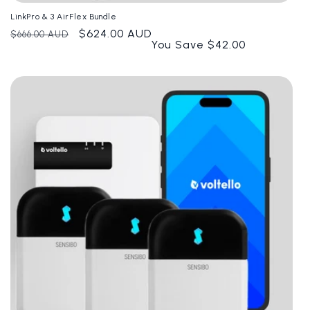
LinkPro & 3 AirFlex Bundle
Giá
Giá
$624.00 AUD
$666.00 AUD
You Save $42.00
thông
ưu
thường
đãi