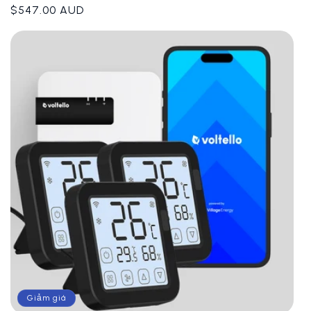
Giá
$547.00 AUD
thông
thường
Giảm giá