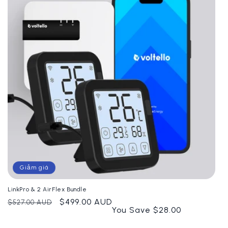
Giảm giá
LinkPro & 2 AirFlex Bundle
Giá
Giá
$499.00 AUD
$527.00 AUD
You Save $28.00
thông
ưu
thường
đãi